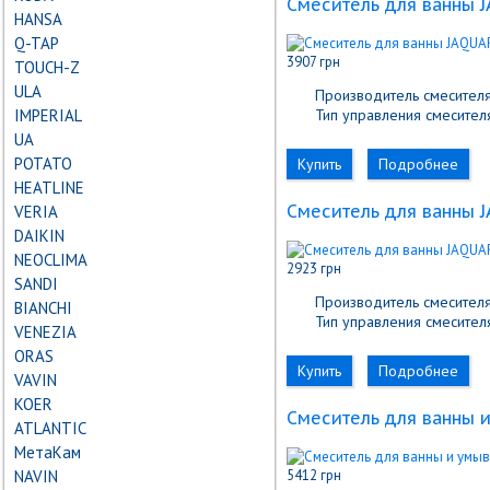
Cмеситель для ванны 
HANSA
Q-TAP
3907 грн
TOUCH-Z
ULA
Производитель смесителя
IMPERIAL
Тип управления смесителя
UA
POTATO
Купить
Подробнее
HEATLINE
Cмеситель для ванны J
VERIA
DAIKIN
NEOCLIMA
2923 грн
SANDI
Производитель смесителя
BIANCHI
Тип управления смесителя
VENEZIA
ORAS
Купить
Подробнее
VAVIN
KOER
Cмеситель для ванны и
ATLANTIC
МетаКам
NAVIN
5412 грн