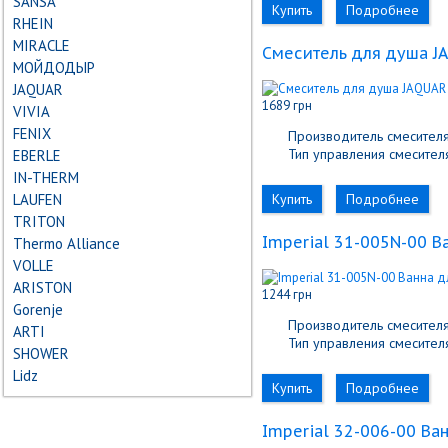
SANSA
Купить
Подробнее
RHEIN
MIRACLE
Cмеситель для душа J
МОЙДОДЫР
JAQUAR
1689 грн
VIVIA
FENIX
Производитель смесителя
Тип управления смесителя
EBERLE
IN-THERM
LAUFEN
Купить
Подробнее
TRITON
Imperial 31-005N-00 В
Thermo Alliance
VOLLE
ARISTON
1244 грн
Gorenje
Производитель смесителя
ARTI
Тип управления смесителя
SHOWER
Lidz
Купить
Подробнее
Imperial 32-006-00 Ва