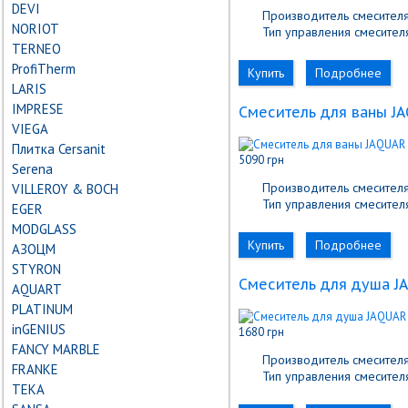
DEVI
Производитель смесителя
NORIOT
Тип управления смесителя
TERNEO
ProfiTherm
Купить
Подробнее
LARIS
IMPRESE
Cмеситель для ваны J
VIEGA
Плитка Cersanit
5090 грн
Serena
Производитель смесителя
VILLEROY & BOCH
Тип управления смесителя
EGER
MODGLASS
Купить
Подробнее
АЗОЦМ
STYRON
Cмеситель для душа J
AQUART
PLATINUM
inGENIUS
1680 грн
FANCY MARBLE
Производитель смесителя
FRANKE
Тип управления смесителя
TEKA