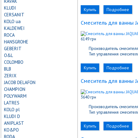
RAVAK
KLUDI
Купить
Подробнее
CERSANIT
KOLO ua
Cмеситель для ванны 
KALDEWEI
ROCA
6149 грн
HANSGROHE
GEBERIT
Производитель смесителя
Тип управления смесителя
О&L
COLOMBO
Купить
Подробнее
BLB
ZERIX
Cмеситель для ванны 
JACOB DELAFON
CHAMPION
POLYWARM
3640 грн
LATRES
Производитель смесителя
KOLO pl
Тип управления смесителя
KLUDI D
ANIPLAST
Купить
Подробнее
KO&PO
RODA