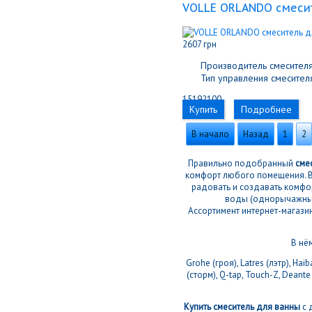
VOLLE ORLANDO смесит
2607 грн
Производитель смесителя
Тип управления смесителя
15192100
Купить
Подробнее
В начало
Назад
1
2
Правильно подобранный
сме
комфорт любого помещения. 
радовать и создавать комфор
воды (однорычажный)
Ассортимент интернет-магази
В нё
Grohe (гроя), Latres (лэтр), Hai
(сторм), Q-tap, Touch-Z, Deante 
Купить смеситель для ванны
с 