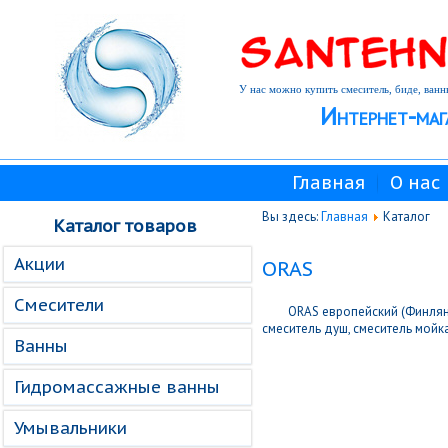
У нас можно купить смеситель, биде, ванн
Интернет-маг
Главная
О нас
Вы здесь:
Главная
Каталог
Каталог товаров
Акции
ORAS
Смесители
ORAS европейский (Финлянд
смеситель душ, смеситель мойк
Ванны
Гидромассажные ванны
Умывальники