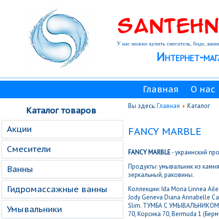
У нас можно купить смеситель, биде, ванн
Интернет-маг
Главная
О нас
Вы здесь:
Главная
Каталог
Каталог товаров
Акции
FANCY MARBLE
Смесители
FANCY MARBLE
- украинский пр
Продукты: умывальник из камня
Ванны
зеркальный, раковины.
Гидромассажные ванны
Коллекции: Ida Mona Linnea Aile
Jody Geneva Diana Annabelle Car
Slim. ТУМБА С УМЫВАЛЬНИКОМ, Комп
Умывальники
70, Корсика 70, Bermuda 1 (Берм