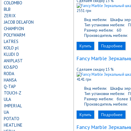
Сделаем скидку 15 %
COLOMBO
BLB
2551 грн
ZERIX
Вид мебели:
Шкафы зер
JACOB DELAFON
Тип установки мебели:
По
CHAMPION
Размер мебели:
60
POLYWARM
Производитель мебели:
F
LATRES
Купить
Подробнее
KOLO pl
KLUDI D
Fancy Marble Зеркальн
ANIPLAST
KO&PO
Сделаем скидку 15 %
RODA
4141 грн
HANSA
Q-TAP
Вид мебели:
Шкафы зер
TOUCH-Z
Тип установки мебели:
По
Размер мебели:
более 1
ULA
Производитель мебели:
F
IMPERIAL
UA
Купить
Подробнее
POTATO
HEATLINE
Fancy Marble Зеркальн