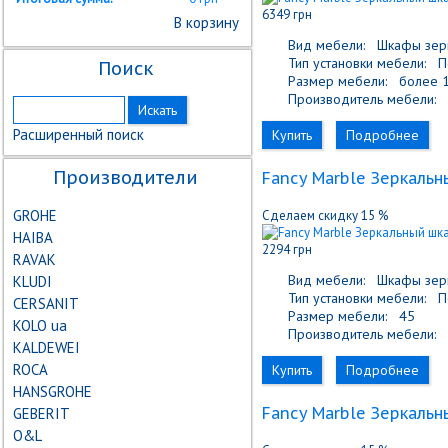
6349 грн
В корзину
Вид мебели:
Шкафы зер
Тип установки мебели:
По
Поиск
Размер мебели:
более 1
Производитель мебели:
F
Расширенный поиск
Купить
Подробнее
Производители
Fancy Marble Зеркальн
GROHE
Сделаем скидку 15 %
HAIBA
2294 грн
RAVAK
Вид мебели:
Шкафы зер
KLUDI
Тип установки мебели:
По
CERSANIT
Размер мебели:
45
KOLO ua
Производитель мебели:
F
KALDEWEI
ROCA
Купить
Подробнее
HANSGROHE
Fancy Marble Зеркальн
GEBERIT
О&L