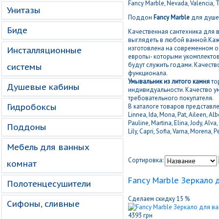
Fancy Marble, Nevada, Valencia, T
Унитазы
Поддон
Fancy Marble
для душев
Биде
Качественная сантехника для 
выглядеть в любой ванной.Ка
изготовлена на современном о
Инсталляционные
европы- которыми укомплектов
будут служить годами. Качеств
системы
функционала.
Умывальник
из литого камня
то
Душевые кабины
индивидуальности. Качество 
требовательного покупателя.
Гидробоксы
В каталоге товаров представлен
Linnea, Ida, Mona, Pat, Aileen, Al
Pauline, Martina, Elina, Jody, Alv
Поддоны
Lily, Capri, Sofia, Varna, Morena, P
Мебель для ванных
Сортировка:
комнат
Fancy Marble Зеркало 
Полотенцесушители
Сделаем скидку 15 %
Сифоны, сливные
4393 грн