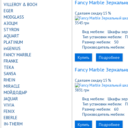
Fancy Marble Зеркальн
VILLEROY & BOCH
EGER
Сделаем скидку 15 %
MODGLASS
АЗОЦМ
3543 грн
STYRON
Вид мебели:
Шкафы зер
AQUART
Тип установки мебели:
По
PLATINUM
Размер мебели:
50
Производитель мебели:
F
inGENIUS
FANCY MARBLE
Купить
Подробнее
FRANKE
TEKA
Fancy Marble Зеркальн
SANSA
RHEIN
Сделаем скидку 15 %
MIRACLE
3831 грн
МОЙДОДЫР
JAQUAR
Вид мебели:
Шкафы зер
Тип установки мебели:
По
VIVIA
Размер мебели:
60
FENIX
Производитель мебели:
F
EBERLE
IN-THERM
Купить
Подробнее