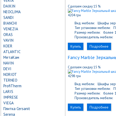
VERIA
DAIKIN
Сделаем скидку 15 %
NEOCLIMA
4204 грн
SANDI
BIANCHI
Вид мебели:
Шкафы зер
Тип установки мебели:
По
VENEZIA
Размер мебели:
более 1
ORAS
Производитель мебели:
F
VAVIN
KOER
Купить
Подробнее
ATLANTIC
МетаКам
Fancy Marble Зеркальн
NAVIN
Сделаем скидку 15 %
DEVI
NORIOT
4298 грн
TERNEO
Вид мебели:
Шкафы зер
ProfiTherm
Тип установки мебели:
По
LARIS
Размер мебели:
более 1
IMPRESE
Производитель мебели:
F
VIEGA
Купить
Подробнее
Плитка Cersanit
Serena