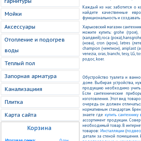
гарнитуры
Каждый из нас заботится о к
найдете качественные евро
Мойки
функциональность и создавать
Аксессуары
Харьковский магазин сантехни
можите купить: grohe (гроя), h
(калдвей),roca (рока),hansgrohe 
Отопление и подогрев
(нова), cron (крон), letres (лет
champion (чемпион), aniplast (ан
воды
venezia, oras, bianchi, tesy, LG, t
родос, koer.
Теплый пол
Запорная арматура
Обустройство туалета и ванн
доме. Выбирая устройства, н
продукцию необходимо учиты
Канализациия
Если сантехнические прибо
изготовления. Этот вид товаро
Плитка
очередь он должен отличатьс
нормативным стандартам. Брен
Карта сайта
знаете где
купить сантехнику
ассортимент продукции. Совер
необходимый товар. В интернет
Корзина
товаров:
Инсталляции
(
подвес
детали за стеной помещения.
Итоговая сумма:
0 грн