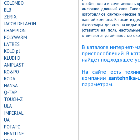
COLOMBO
особенности и сочетаемость к
имеющие длинный слив. Тако
BLB
изготовляют сантехнические 
ZERIX
ванной комнаты. К таким изде
JACOB DELAFON
Аксессуары делятся на виды: н
CHAMPION
(ставятся на пол), настольн
отличаются устойчивостью к к
POLYWARM
LATRES
В каталоге интернет-м
KOLO pl
приспособлений. В кат
KLUDI D
найдет подходящее ус
ANIPLAST
KO&PO
На сайте есть техн
компании
santehnika-u
RODA
параметрам.
HANSA
Q-TAP
TOUCH-Z
ULA
IMPERIAL
UA
POTATO
HEATLINE