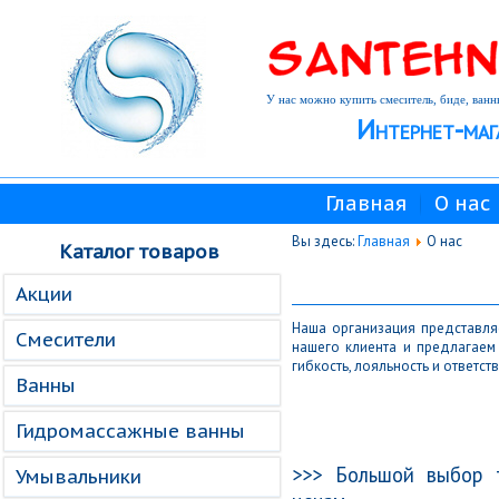
У нас можно купить смеситель, биде, ванн
Интернет-маг
Главная
О нас
Вы здесь:
Главная
О нас
Каталог товаров
Акции
Наша организация представл
Смесители
нашего клиента и предлагаем
гибкость, лояльность и ответст
Ванны
Гидромассажные ванны
>>> Большой выбор 
Умывальники