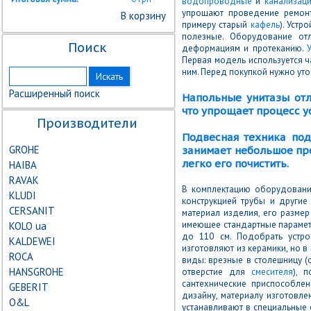
водопроводные
и
канализац
упрощают проведение ремонт
В корзину
примеру старый
кафель
). Уст
полезные. Оборудование отл
Поиск
деформациям и протеканию.
Первая модель используется ча
ним. Перед покупкой нужно ут
Расширенный поиск
Напольные унитазы отл
что упрощает процесс ус
Производители
Подвесная техника по
GROHE
занимает небольшое про
легко его почистить.
HAIBA
RAVAK
В комплектацию оборудования
KLUDI
конструкцией трубы и другие
CERSANIT
материал изделия, его разме
имеющее стандартные параметр
KOLO ua
до 110 см. Подобрать устро
KALDEWEI
изготовляют из керамики, но в
ROCA
виды: врезные в столешницу (
HANSGROHE
отверстие для
смесителя
), 
сантехнические приспособле
GEBERIT
дизайну, материалу изготовлен
О&L
устанавливают в специальные 