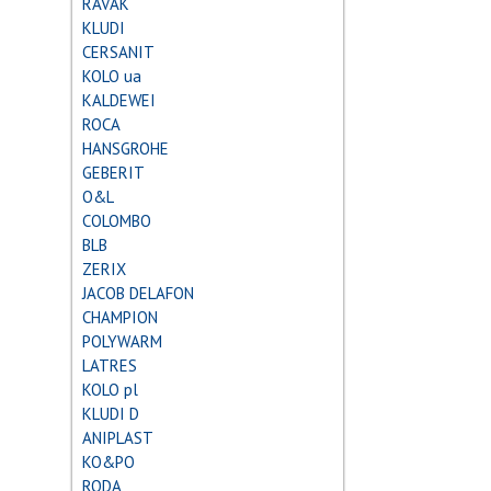
RAVAK
KLUDI
CERSANIT
KOLO ua
KALDEWEI
ROCA
HANSGROHE
GEBERIT
О&L
COLOMBO
BLB
ZERIX
JACOB DELAFON
CHAMPION
POLYWARM
LATRES
KOLO pl
KLUDI D
ANIPLAST
KO&PO
RODA