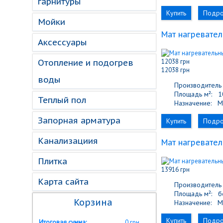
гарнитуры
Купить
Подр
Мойки
Мат нагревател
Аксессуары
Отопление и подогрев
12038 грн
12038 грн
воды
Производитель 
Площадь м²:
10
Теплый пол
Назначение:
М
Запорная арматура
Купить
Подр
Канализациия
Мат нагревател
Плитка
13916 грн
Карта сайта
Производитель 
Площадь м²:
бо
Корзина
Назначение:
М
Купить
Подр
Итоговая сумма:
0 грн