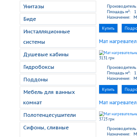
Унитазы
Производитель 
Площадь м²:
1 
Назначение:
М
Биде
Купить
Подр
Инсталляционные
Мат нагревател
системы
Душевые кабины
3131 грн
Гидробоксы
Производитель 
Площадь м²:
1 
Назначение:
М
Поддоны
Купить
Подр
Мебель для ванных
комнат
Мат нагревател
Полотенцесушители
3723 грн
Сифоны, сливные
Производитель 
Назначение:
М