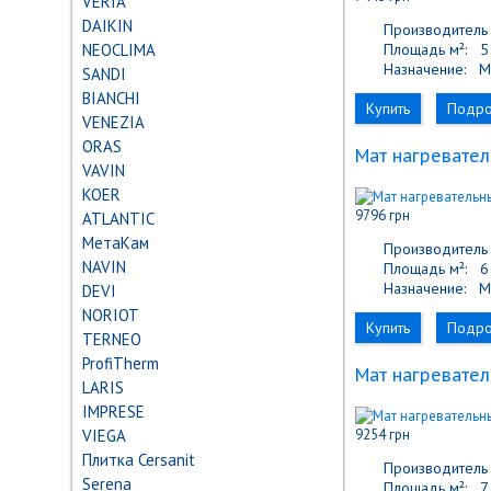
VERIA
DAIKIN
Производитель 
NEOCLIMA
Площадь м²:
5 
Назначение:
М
SANDI
BIANCHI
Купить
Подр
VENEZIA
ORAS
Мат нагревател
VAVIN
KOER
9796 грн
ATLANTIC
МетаКам
Производитель 
NAVIN
Площадь м²:
6 
Назначение:
М
DEVI
NORIOT
Купить
Подр
TERNEO
ProfiTherm
Мат нагревател
LARIS
IMPRESE
VIEGA
9254 грн
Плитка Cersanit
Производитель 
Serena
Площадь м²:
7 