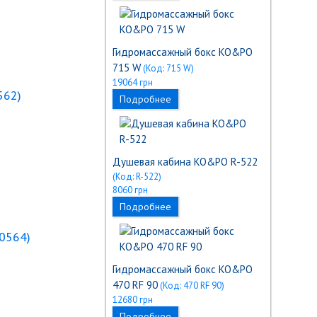
Гидромассажный бокс KO&PO
715 W
(Код:
715 W
)
19064 грн
562
)
Подробнее
Душевая кабина KO&PO R-522
(Код:
R-522
)
8060 грн
Подробнее
0564
)
Гидромассажный бокс KO&PO
470 RF 90
(Код:
470 RF 90
)
12680 грн
Подробнее