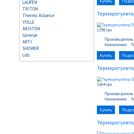
Купить
Подр
LAUFEN
TRITON
Терморегулятор
Thermo Alliance
VOLLE
ARISTON
1398 грн
Gorenje
Производитель 
ARTI
Назначение:
Те
SHOWER
Lidz
Купить
Подр
Терморегулятор
1664 грн
Производитель 
Назначение:
Те
Купить
Подр
Терморегулятор