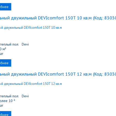
обнее
ьный двужильный DEVIcomfort 150T 10 кв.м
(Код:
8303
теплый пол:
Devi
 м²
ат
обнее
ьный двужильный DEVIcomfort 150T 12 кв.м
(Код:
8303
теплый пол:
Devi
лее 10 ²
ат
обнее