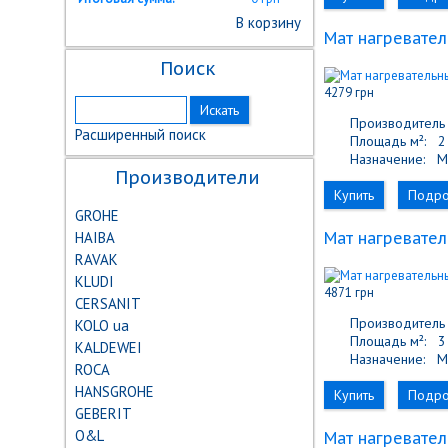
В корзину
Мат нагревател
Поиск
4279 грн
Производитель 
Расширенный поиск
Площадь м²:
2 
Назначение:
М
Производители
Купить
Подр
GROHE
HAIBA
Мат нагревател
RAVAK
KLUDI
4871 грн
CERSANIT
Производитель 
KOLO ua
Площадь м²:
3 
KALDEWEI
Назначение:
М
ROCA
HANSGROHE
Купить
Подр
GEBERIT
О&L
Мат нагревател