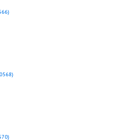
566
)
0568
)
570
)