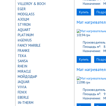
VILLEROY & BOCH
Назначение:
М
EGER
Купить
Подр
MODGLASS
АЗОЦМ
Мат нагревател
STYRON
AQUART
PLATINUM
10194 грн
inGENIUS
Производитель 
FANCY MARBLE
Площадь м²:
8 
FRANKE
Назначение:
М
TEKA
Купить
Подр
SANSA
RHEIN
Мат нагревател
MIRACLE
МОЙДОДЫР
JAQUAR
11098 грн
VIVIA
Производитель 
FENIX
Площадь м²:
9 
EBERLE
Назначение:
М
IN-THERM