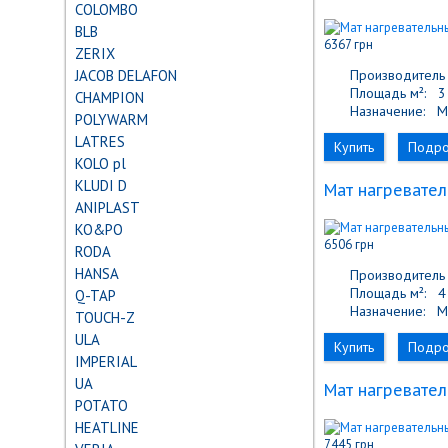
COLOMBO
BLB
6367 грн
ZERIX
JACOB DELAFON
Производитель 
Площадь м²:
3 
CHAMPION
Назначение:
М
POLYWARM
LATRES
Купить
Подр
KOLO pl
KLUDI D
Мат нагревател
ANIPLAST
KO&PO
6506 грн
RODA
HANSA
Производитель 
Площадь м²:
4 
Q-TAP
Назначение:
М
TOUCH-Z
ULA
Купить
Подр
IMPERIAL
UA
Мат нагревател
POTATO
HEATLINE
7445 грн