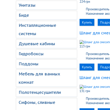
224 грн
Унитазы
Производитель 
Назначение акс
Биде
Купить
Подр
Инсталляционные
Шланг для смес
системы
Душевые кабины
113 грн
Гидробоксы
Производитель 
Назначение акс
Поддоны
Купить
Подр
Мебель для ванных
Шланг для смес
комнат
131 грн
Полотенцесушители
Производитель 
Сифоны, сливные
Назначение акс