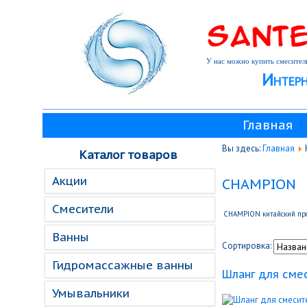
У нас можно купить смеситель
Интерн
Главная
Вы здесь:
Главная
Каталог товаров
Акции
CHAMPION
Смесители
CHAMPION китайский произ
Ванны
Сортировка:
Гидромассажные ванны
Шланг для смес
Умывальники