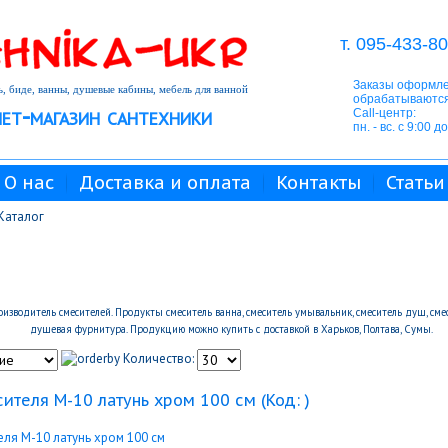
т. 095-433-80
Заказы оформле
, биде, ванны, душевые кабины, мебель для ванной
обрабатываются
ет-магазин сантехники
Call-центр:
пн. - вс. с 9:00 д
О нас
Доставка и оплата
Контакты
Статьи
Каталог
водитель смесителей. Продукты смеситель ванна, смеситель умывальник, смеситель душ, смес
душевая фурнитура. Продукцию можно купить с доставкой в Харьков, Полтава, Сумы.
Количество:
ителя M-10 латунь хром 100 см
(Код:
)