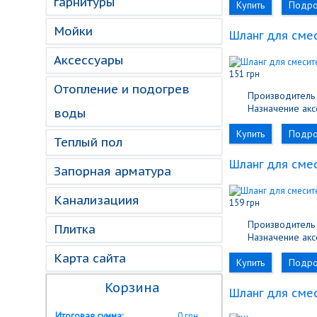
гарнитуры
Купить
Подр
Мойки
Шланг для смес
Аксессуары
151 грн
Отопление и подогрев
Производитель 
Назначение акс
воды
Купить
Подр
Теплый пол
Шланг для смес
Запорная арматура
Канализациия
159 грн
Производитель 
Плитка
Назначение акс
Карта сайта
Купить
Подр
Корзина
Шланг для смес
Итоговая сумма:
0 грн