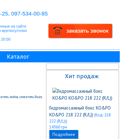
-25, 097-534-00-85
нные на сайте
 круглосуточно
о 20:00
Каталог
Хит продаж
итель мойка, смеситель биде,
Гидромассажный бокс KO&PO
KO&PO 218 222 (R/L))
(Код:
218
222 (R/L))
)
14360 грн
Подробнее