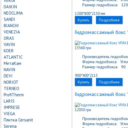
VERIA
Размер гидробокса:
120
DAIKIN
NEOCLIMA
1200*800*2150 мм
SANDI
Купить
Подробнее
BIANCHI
VENEZIA
Гидромассажный бокс 
ORAS
VAVIN
15560 грн
KOER
Производитель гидробокс
ATLANTIC
Форма гидробокса:
Угло
МетаКам
Размер гидробокса:
90
NAVIN
DEVI
900*900*2115
NORIOT
Купить
Подробнее
TERNEO
Гидромассажный бокс V
ProfiTherm
LARIS
IMPRESE
12050 грн
VIEGA
Производитель гидробокс
Плитка Cersanit
Форма гидробокса:
Угло
Serena