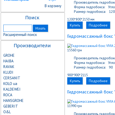
Производитель гидробокс
В корзину
Форма гидробокса:
Угло
Размер гидробокса:
120
Поиск
1200*800*2150 мм
Купить
Подробнее
Расширенный поиск
Гидромассажный бокс V
Производители
15560 грн
GROHE
Производитель гидробокс
HAIBA
Форма гидробокса:
Угло
RAVAK
Размер гидробокса:
90
KLUDI
900*900*2115
CERSANIT
Купить
Подробнее
KOLO ua
KALDEWEI
Гидромассажный бокс V
ROCA
HANSGROHE
GEBERIT
11990 грн
О&L
Производитель гидробокс