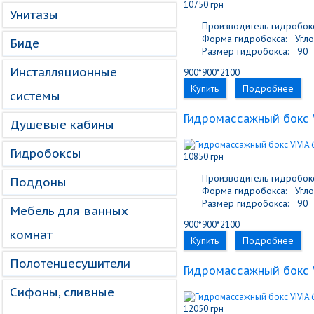
10750 грн
Унитазы
Производитель гидробокс
Форма гидробокса:
Угло
Биде
Размер гидробокса:
90
Инсталляционные
900*900*2100
Купить
Подробнее
системы
Гидромассажный бокс 
Душевые кабины
Гидробоксы
10850 грн
Производитель гидробокс
Поддоны
Форма гидробокса:
Угло
Размер гидробокса:
90
Мебель для ванных
900*900*2100
комнат
Купить
Подробнее
Полотенцесушители
Гидромассажный бокс V
Сифоны, сливные
12050 грн