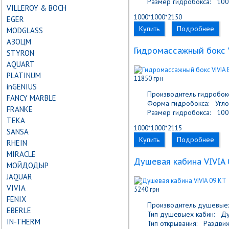
Размер гидробокса:
100
VILLEROY & BOCH
1000*1000*2150
EGER
Купить
Подробнее
MODGLASS
АЗОЦМ
Гидромассажный бокс 
STYRON
AQUART
PLATINUM
11850 грн
inGENIUS
Производитель гидробокс
FANCY MARBLE
Форма гидробокса:
Угло
FRANKE
Размер гидробокса:
100
TEKA
1000*1000*2115
SANSA
Купить
Подробнее
RHEIN
MIRACLE
Душевая кабина VIVIA 
МОЙДОДЫР
JAQUAR
VIVIA
5240 грн
FENIX
Производитель душевыех
EBERLE
Тип душевыех кабин:
Душ
IN-THERM
Тип открывания:
Раздви