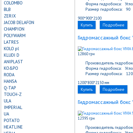
COLOMBO
Форма гидробокса:
Угло
BLB
Размер гидробокса:
90
ZERIX
900*900*2100
JACOB DELAFON
Купить
Подробнее
CHAMPION
POLYWARM
Гидромассажный бокс V
LATRES
KOLO pl
12860 грн
KLUDI D
ANIPLAST
Производитель гидробокс
KO&PO
Форма гидробокса:
Угло
Размер гидробокса:
120
RODA
HANSA
1200*800*2150 мм
Q-TAP
Купить
Подробнее
TOUCH-Z
ULA
Гидромассажный бокс V
IMPERIAL
UA
12395 грн
POTATO
HEATLINE
Производитель гидробокс
Форма гидробокса:
Угло