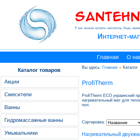
У нас можно купить смеситель, биде, ванн
Интернет-маг
Главная
О на
Вы здесь:
Главная
Каталог
Каталог товаров
Акции
ProfiTherm
Смесители
ProfiTherm ECO украинский пр
нагревательный мат для тепл
пол.
Ванны
Гидромассажные ванны
Сортировка:
Умывальники
Нагревательный двухжи