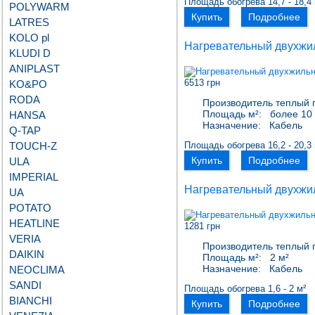
Площадь обогрева 14,7 - 18,4 
POLYWARM
Купить
Подробнее
LATRES
KOLO pl
Нагревательный двухжи
KLUDI D
ANIPLAST
6513 грн
KO&PO
RODA
Производитель теплый 
Площадь м²:
более 10 
HANSA
Назначение:
Кабель
Q-TAP
TOUCH-Z
Площадь обогрева 16,2 - 20,3 
Купить
Подробнее
ULA
IMPERIAL
Нагревательный двухжи
UA
POTATO
HEATLINE
1281 грн
VERIA
Производитель теплый 
DAIKIN
Площадь м²:
2 м²
Назначение:
Кабель
NEOCLIMA
SANDI
Площадь обогрева 1,6 - 2 м²
BIANCHI
Купить
Подробнее