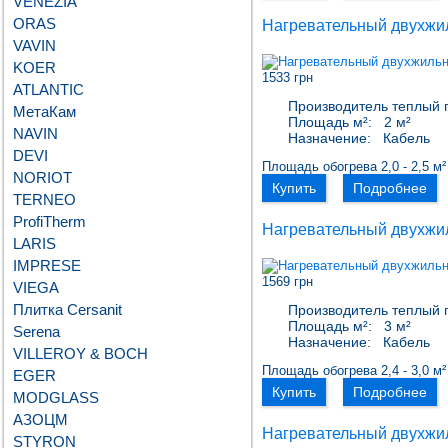
VENEZIA
ORAS
Нагревательный двухжи
VAVIN
KOER
1533 грн
ATLANTIC
Производитель теплый 
МетаКам
Площадь м²:
2 м²
NAVIN
Назначение:
Кабель
DEVI
Площадь обогрева 2,0 - 2,5 м²
NORIOT
Купить
Подробнее
TERNEO
ProfiTherm
Нагревательный двухжи
LARIS
IMPRESE
1569 грн
VIEGA
Плитка Cersanit
Производитель теплый 
Площадь м²:
3 м²
Serena
Назначение:
Кабель
VILLEROY & BOCH
Площадь обогрева 2,4 - 3,0 м²
EGER
Купить
Подробнее
MODGLASS
АЗОЦМ
Нагревательный двухжи
STYRON