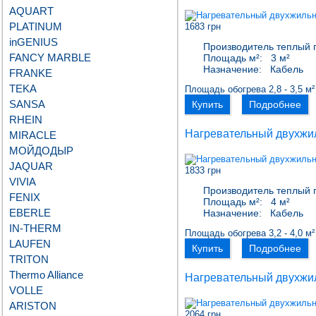
AQUART
PLATINUM
1683 грн
inGENIUS
Производитель теплый 
FANCY MARBLE
Площадь м²:
3 м²
Назначение:
Кабель
FRANKE
TEKA
Площадь обогрева 2,8 - 3,5 м²
SANSA
Купить
Подробнее
RHEIN
Нагревательный двухжи
MIRACLE
МОЙДОДЫР
JAQUAR
1833 грн
VIVIA
Производитель теплый 
FENIX
Площадь м²:
4 м²
EBERLE
Назначение:
Кабель
IN-THERM
Площадь обогрева 3,2 - 4,0 м²
LAUFEN
Купить
Подробнее
TRITON
Thermo Alliance
Нагревательный двухжи
VOLLE
ARISTON
2064 грн