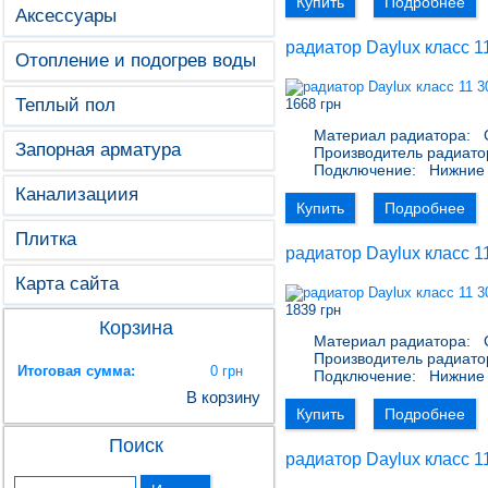
Купить
Подробнее
Аксессуары
радиатор Daylux класс 1
Отопление и подогрев воды
Теплый пол
1668 грн
Материал радиатора:
С
Запорная арматура
Производитель радиато
Подключение:
Нижние 
Канализациия
Купить
Подробнее
Плитка
радиатор Daylux класс 1
Карта сайта
1839 грн
Корзина
Материал радиатора:
С
Производитель радиато
Итоговая сумма:
0 грн
Подключение:
Нижние 
В корзину
Купить
Подробнее
Поиск
радиатор Daylux класс 1