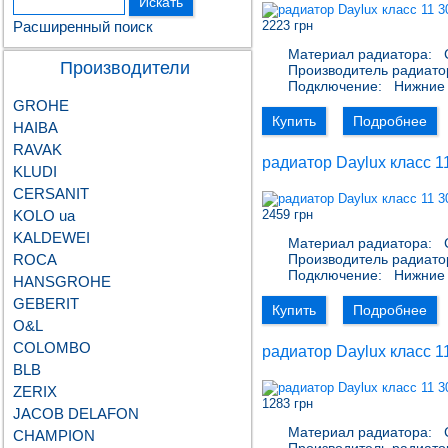
Расширенный поиск
2223 грн
Материал радиатора:
С
Производители
Производитель радиато
Подключение:
Нижние 
GROHE
Купить
Подробнее
HAIBA
RAVAK
радиатор Daylux класс 1
KLUDI
CERSANIT
KOLO ua
2459 грн
KALDEWEI
Материал радиатора:
С
ROCA
Производитель радиато
Подключение:
Нижние 
HANSGROHE
GEBERIT
Купить
Подробнее
О&L
COLOMBO
радиатор Daylux класс 1
BLB
ZERIX
1283 грн
JACOB DELAFON
Материал радиатора:
С
CHAMPION