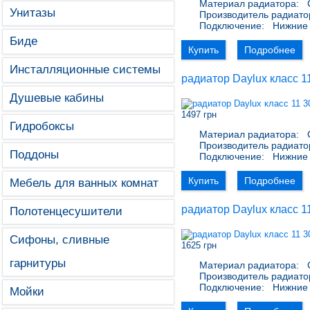
Материал радиатора:
С
Унитазы
Производитель радиато
Подключение:
Нижние 
Биде
Купить
Подробнее
Инсталляционные системы
радиатор Daylux класс 1
Душевые кабины
1497 грн
Гидробоксы
Материал радиатора:
С
Производитель радиато
Поддоны
Подключение:
Нижние 
Купить
Подробнее
Мебель для ванных комнат
радиатор Daylux класс 1
Полотенцесушители
Сифоны, сливные
1625 грн
гарнитуры
Материал радиатора:
С
Производитель радиато
Подключение:
Нижние 
Мойки