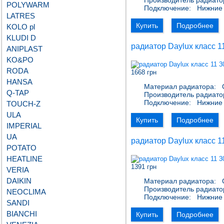
Производитель радиато
POLYWARM
Подключение:
Нижние 
LATRES
Купить
Подробнее
KOLO pl
KLUDI D
радиатор Daylux класс 1
ANIPLAST
KO&PO
RODA
1668 грн
HANSA
Материал радиатора:
С
Q-TAP
Производитель радиато
Подключение:
Нижние 
TOUCH-Z
ULA
Купить
Подробнее
IMPERIAL
UA
радиатор Daylux класс 1
POTATO
HEATLINE
1391 грн
VERIA
DAIKIN
Материал радиатора:
С
Производитель радиато
NEOCLIMA
Подключение:
Нижние 
SANDI
BIANCHI
Купить
Подробнее