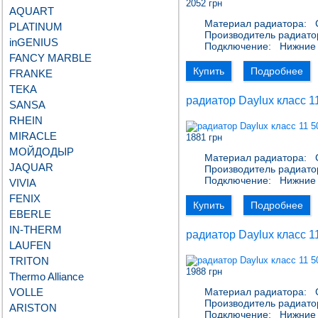
2052 грн
AQUART
Материал радиатора:
С
PLATINUM
Производитель радиато
inGENIUS
Подключение:
Нижние 
FANCY MARBLE
Купить
Подробнее
FRANKE
TEKA
радиатор Daylux класс 1
SANSA
RHEIN
MIRACLE
1881 грн
МОЙДОДЫР
Материал радиатора:
С
JAQUAR
Производитель радиато
Подключение:
Нижние 
VIVIA
FENIX
Купить
Подробнее
EBERLE
IN-THERM
радиатор Daylux класс 1
LAUFEN
TRITON
1988 грн
Thermo Alliance
VOLLE
Материал радиатора:
С
Производитель радиато
ARISTON
Подключение:
Нижние 