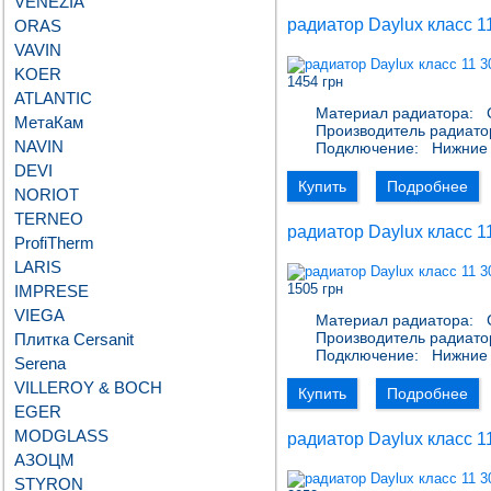
VENEZIA
радиатор Daylux класс 1
ORAS
VAVIN
KOER
1454 грн
ATLANTIC
Материал радиатора:
С
МетаКам
Производитель радиато
NAVIN
Подключение:
Нижние 
DEVI
Купить
Подробнее
NORIOT
TERNEO
радиатор Daylux класс 1
ProfiTherm
LARIS
1505 грн
IMPRESE
VIEGA
Материал радиатора:
С
Производитель радиато
Плитка Cersanit
Подключение:
Нижние 
Serena
VILLEROY & BOCH
Купить
Подробнее
EGER
MODGLASS
радиатор Daylux класс 1
АЗОЦМ
STYRON