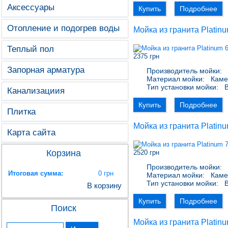
Аксессуары
Купить
Подробнее
Отопление и подогрев воды
Мойка из гранита Platin
Теплый пол
2375 грн
Запорная арматура
Производитель мойки:
P
Материал мойки:
Каме
Тип установки мойки:
В
Канализациия
Купить
Подробнее
Плитка
Мойка из гранита Platin
Карта сайта
Корзина
2520 грн
Производитель мойки:
P
Итоговая сумма:
0 грн
Материал мойки:
Каме
Тип установки мойки:
В
В корзину
Купить
Подробнее
Поиск
Мойка из гранита Plati