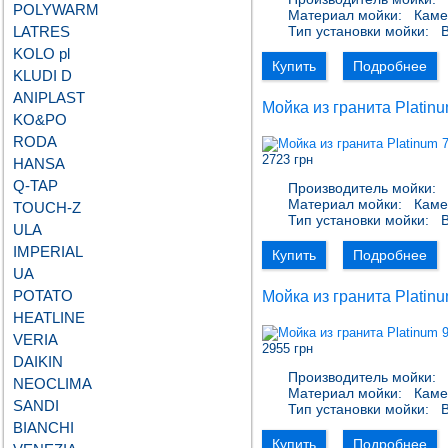
POLYWARM
Материал мойки:
Каме
LATRES
Тип установки мойки:
В
KOLO pl
Купить
Подробнее
KLUDI D
ANIPLAST
Мойка из гранита Plati
KO&PO
RODA
2723 грн
HANSA
Q-TAP
Производитель мойки:
P
Материал мойки:
Каме
TOUCH-Z
Тип установки мойки:
В
ULA
IMPERIAL
Купить
Подробнее
UA
POTATO
Мойка из гранита Plati
HEATLINE
VERIA
2955 грн
DAIKIN
Производитель мойки:
P
NEOCLIMA
Материал мойки:
Каме
SANDI
Тип установки мойки:
В
BIANCHI
Купить
Подробнее