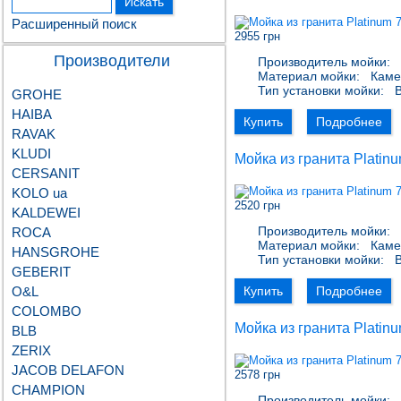
Расширенный поиск
2955 грн
Производители
Производитель мойки:
P
Материал мойки:
Каме
Тип установки мойки:
В
GROHE
HAIBA
Купить
Подробнее
RAVAK
KLUDI
Мойка из гранита Platin
CERSANIT
KOLO ua
2520 грн
KALDEWEI
Производитель мойки:
P
ROCA
Материал мойки:
Каме
HANSGROHE
Тип установки мойки:
В
GEBERIT
О&L
Купить
Подробнее
COLOMBO
Мойка из гранита Platin
BLB
ZERIX
JACOB DELAFON
2578 грн
CHAMPION
Производитель мойки:
P