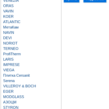
VENEZIA
ORAS
VAVIN
KOER
ATLANTIC
МетаКам
NAVIN
DEVI
NORIOT
TERNEO
ProfiTherm
LARIS
IMPRESE
VIEGA
Плитка Cersanit
Serena
VILLEROY & BOCH
EGER
MODGLASS
АЗОЦМ
STYRON