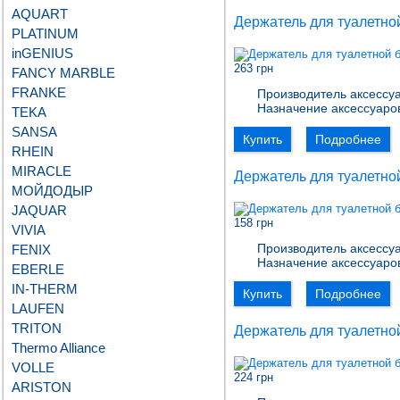
AQUART
Держатель для туалетной
PLATINUM
inGENIUS
263 грн
FANCY MARBLE
FRANKE
Производитель аксессуа
Назначение аксессуаро
TEKA
SANSA
Купить
Подробнее
RHEIN
MIRACLE
Держатель для туалетной
МОЙДОДЫР
JAQUAR
158 грн
VIVIA
Производитель аксессуа
FENIX
Назначение аксессуаро
EBERLE
IN-THERM
Купить
Подробнее
LAUFEN
TRITON
Держатель для туалетной
Thermo Alliance
VOLLE
224 грн
ARISTON