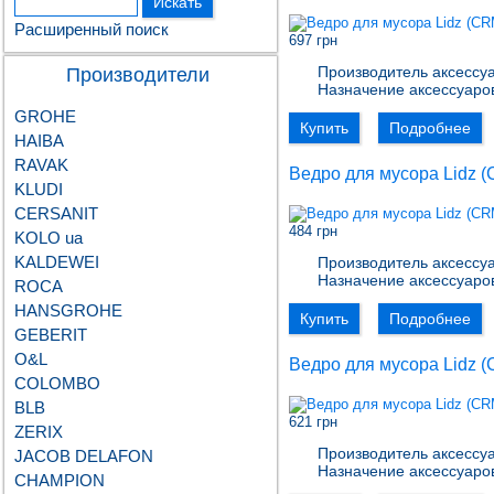
Расширенный поиск
697 грн
Производитель аксессуа
Производители
Назначение аксессуаро
GROHE
Купить
Подробнее
HAIBA
RAVAK
Ведро для мусора Lidz (
KLUDI
CERSANIT
484 грн
KOLO ua
KALDEWEI
Производитель аксессуа
Назначение аксессуаро
ROCA
HANSGROHE
Купить
Подробнее
GEBERIT
О&L
Ведро для мусора Lidz (
COLOMBO
BLB
621 грн
ZERIX
Производитель аксессуа
JACOB DELAFON
Назначение аксессуаро
CHAMPION