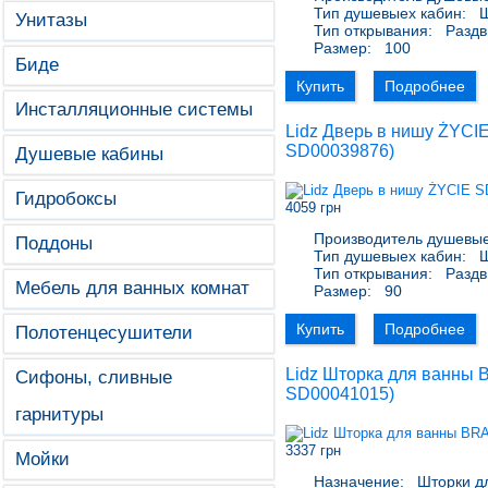
Тип душевыех кабин:
Ш
Унитазы
Тип открывания:
Раздв
Размер:
100
Биде
Купить
Подробнее
Инсталляционные системы
Lidz Дверь в нишу ŻYCI
SD00039876
)
Душевые кабины
Гидробоксы
4059 грн
Производитель душевые
Поддоны
Тип душевыех кабин:
Ш
Тип открывания:
Раздв
Мебель для ванных комнат
Размер:
90
Купить
Подробнее
Полотенцесушители
Lidz Шторка для ванны 
Сифоны, сливные
SD00041015
)
гарнитуры
3337 грн
Мойки
Назначение:
Шторки д