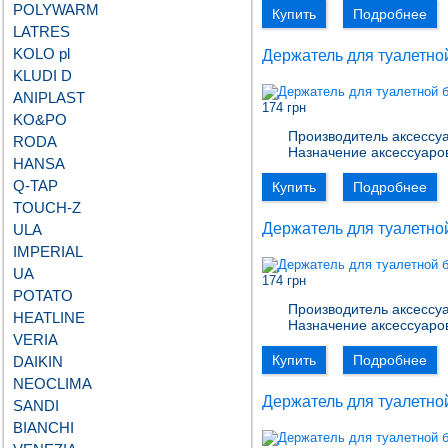
POLYWARM
Купить
Подробнее
LATRES
KOLO pl
Держатель для туалетной
KLUDI D
ANIPLAST
174 грн
KO&PO
Производитель аксессуа
RODA
Назначение аксессуаро
HANSA
Q-TAP
Купить
Подробнее
TOUCH-Z
Держатель для туалетной
ULA
IMPERIAL
UA
174 грн
POTATO
Производитель аксессуа
HEATLINE
Назначение аксессуаро
VERIA
Купить
Подробнее
DAIKIN
NEOCLIMA
Держатель для туалетной
SANDI
BIANCHI