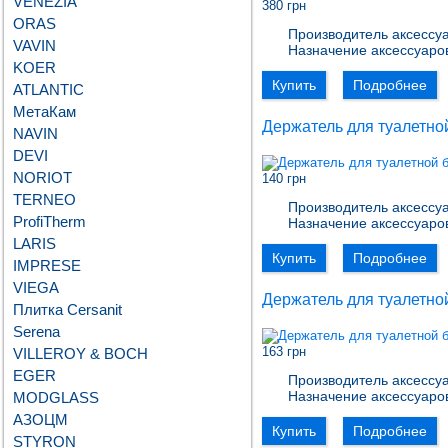
VENEZIA
380 грн
ORAS
Производитель аксессуа
VAVIN
Назначение аксессуаро
KOER
Купить
Подробнее
ATLANTIC
МетаКам
Держатель для туалетной
NAVIN
DEVI
NORIOT
140 грн
TERNEO
Производитель аксессуа
ProfiTherm
Назначение аксессуаро
LARIS
Купить
Подробнее
IMPRESE
VIEGA
Держатель для туалетной
Плитка Cersanit
Serena
163 грн
VILLEROY & BOCH
EGER
Производитель аксессуа
Назначение аксессуаро
MODGLASS
АЗОЦМ
Купить
Подробнее
STYRON