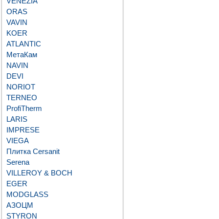
VENEZIA
ORAS
VAVIN
KOER
ATLANTIC
МетаКам
NAVIN
DEVI
NORIOT
TERNEO
ProfiTherm
LARIS
IMPRESE
VIEGA
Плитка Cersanit
Serena
VILLEROY & BOCH
EGER
MODGLASS
АЗОЦМ
STYRON