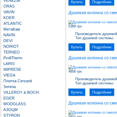
VENEZIA
Купить
Подробнее
ORAS
VAVIN
Душевая колонна со сме
KOER
ATLANTIC
5389 грн
МетаКам
Производитель душевой
NAVIN
Тип душевой системы:
DEVI
NORIOT
Купить
Подробнее
TERNEO
ProfiTherm
Душевая колонна со сме
LARIS
IMPRESE
4858 грн
VIEGA
Производитель душевой
Плитка Cersanit
Тип душевой системы:
Serena
VILLEROY & BOCH
Купить
Подробнее
EGER
Душевая колонна со сме
MODGLASS
АЗОЦМ
STYRON
5921 грн