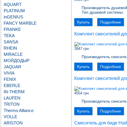
AQUART
Производитель душевой
PLATINUM
Тип душевой системы:
inGENIUS
Купить
Подробнее
FANCY MARBLE
FRANKE
Комплект смесителей дл
TEKA
SANSA
RHEIN
3947 грн
MIRACLE
Производитель смесите
МОЙДОДЫР
JAQUAR
Купить
Подробнее
VIVIA
Комплект смесителей дл
FENIX
EBERLE
IN-THERM
4554 грн
LAUFEN
Производитель смесите
TRITON
Thermo Alliance
Купить
Подробнее
VOLLE
ARISTON
Смеситель для биде Hai