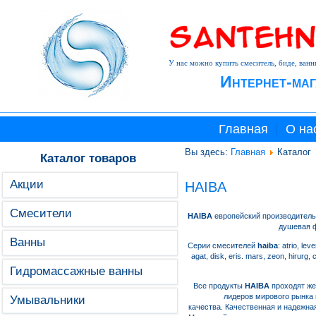
У нас можно купить смеситель, биде, ванн
Интернет-маг
Главная
О на
Вы здесь:
Главная
Каталог
Каталог товаров
Акции
HAIBA
Смесители
HAIBA
европейский производитель
душевая ф
Ванны
Серии смесителей
haiba
: atrio, le
agat, disk, eris. mars, zeon, hirurg,
Гидромассажные ванны
Все продукты
HAIBA
проходят же
лидеров мирового рынка 
Умывальники
качества. Качественная и надежн