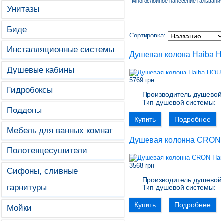
Многослойное нанесение гальванич
Унитазы
Биде
Сортировка:
Инсталляционные системы
Душевая колона Haiba 
Душевые кабины
5769 грн
Гидробоксы
Производитель душевой
Тип душевой системы:
Поддоны
Купить
Подробнее
Мебель для ванных комнат
Душевая колонна CRON 
Полотенцесушители
3568 грн
Сифоны, сливные
Производитель душевой
гарнитуры
Тип душевой системы:
Купить
Подробнее
Мойки