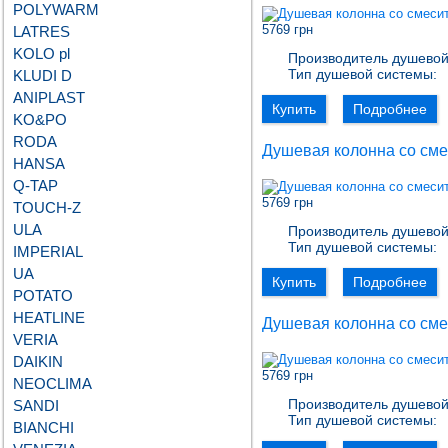
POLYWARM
5769 грн
LATRES
KOLO pl
Производитель душевой
Тип душевой системы:
KLUDI D
ANIPLAST
Купить
Подробнее
KO&PO
RODA
Душевая колонна со сме
HANSA
Q-TAP
5769 грн
TOUCH-Z
ULA
Производитель душевой
Тип душевой системы:
IMPERIAL
UA
Купить
Подробнее
POTATO
HEATLINE
Душевая колонна со сме
VERIA
DAIKIN
5769 грн
NEOCLIMA
Производитель душевой
SANDI
Тип душевой системы:
BIANCHI