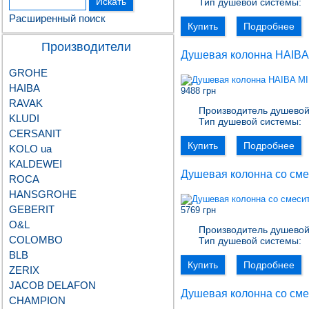
Тип душевой системы:
Расширенный поиск
Купить
Подробнее
Производители
Душевая колонна HAIBA
GROHE
HAIBA
9488 грн
RAVAK
Производитель душевой
KLUDI
Тип душевой системы:
CERSANIT
Купить
Подробнее
KOLO ua
KALDEWEI
Душевая колонна со см
ROCA
HANSGROHE
GEBERIT
5769 грн
О&L
Производитель душевой
COLOMBO
Тип душевой системы:
BLB
Купить
Подробнее
ZERIX
JACOB DELAFON
Душевая колонна со сме
CHAMPION