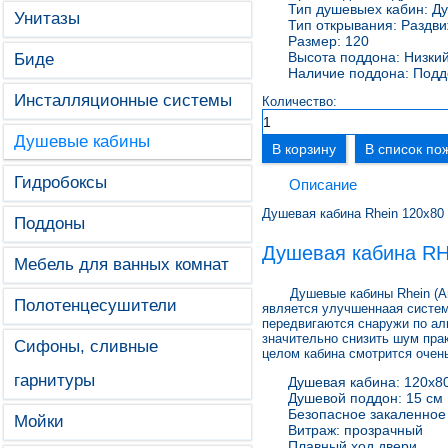
Тип душевыех кабин:
Ду
Унитазы
Тип открывания:
Раздв
Размер:
120
Высота поддона:
Низки
Биде
Наличие поддона:
Подд
Инсталляционные системы
Количество:
Душевые кабины
Гидробоксы
Описание
Душевая кабина Rhein 120x80
Поддоны
Душевая кабина RH
Мебель для ванных комнат
Душевые кабины Rhein (Авст
Полотенцесушители
является улучшеннаая систем
передвигаются снаружи по ал
значительно снизить шум пра
Сифоны, сливные
целом кабина смотрится очен
гарнитуры
Душевая кабина: 120x8
Душевой поддон: 15 см
Безопасное закаленное
Мойки
Витраж: прозрачный
Плавный ход двери